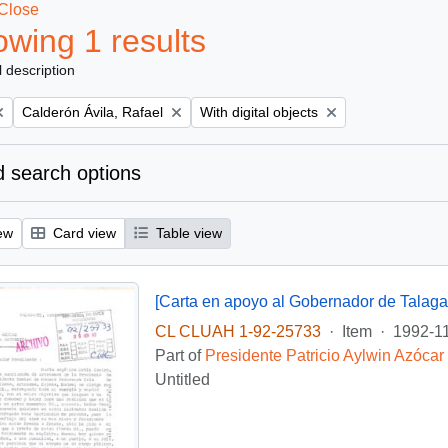
Close
wing 1 results
l description
Remove filter:
Remove filter:
Calderón Ávila, Rafael
With digital objects
 search options
ew
Card view
Table view
[Carta en apoyo al Gobernador de Talaga
CL CLUAH 1-92-25733
·
Item
·
1992-1
Part of
Presidente Patricio Aylwin Azócar
Untitled