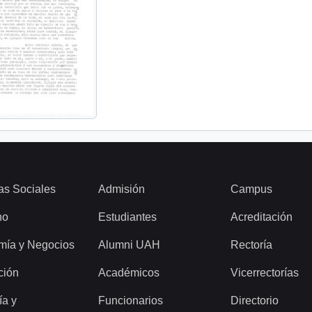
as Sociales
Admisión
Campus
ho
Estudiantes
Acreditación
mía y Negocios
Alumni UAH
Rectoría
ción
Académicos
Vicerrectorías
ía y
Funcionarios
Directorio