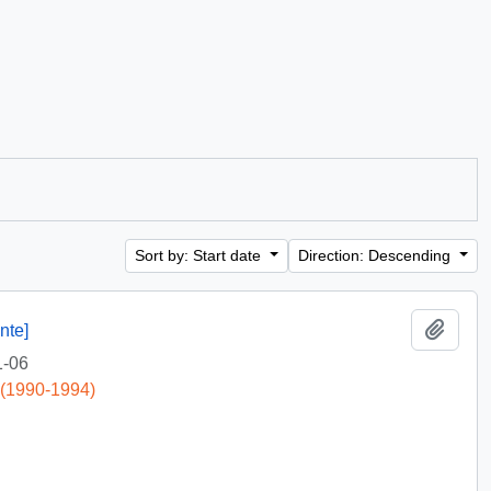
Sort by: Start date
Direction: Descending
Add t
nte]
1-06
 (1990-1994)