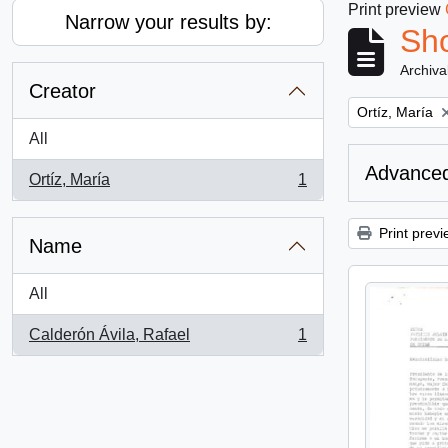
Print preview
Narrow your results by:
Sho
Archiva
Creator
Remove filter:
Ortíz, María
All
Advanced
Ortíz, María
1
, 1 results
Print previ
Name
All
Calderón Ávila, Rafael
1
, 1 results