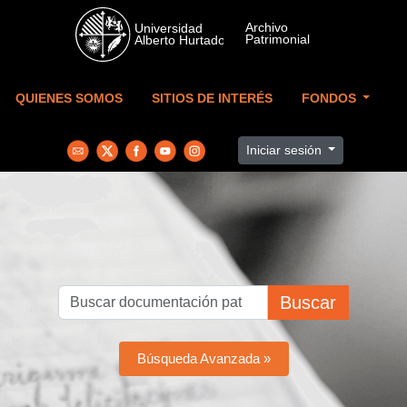
Skip to main content
QUIENES SOMOS
SITIOS DE INTERÉS
FONDOS
Iniciar sesión
Buscar
Búsqueda Avanzada »