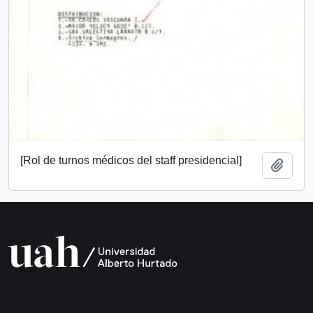
[Rol de turnos médicos del staff presidencial]
Añadi