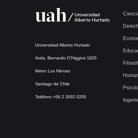
Cienci
Derec
Econo
Universidad Alberto Hurtado
Educa
Avda. Bernardo O’Higgins 1825
Filosof
Metro Los Héroes
Human
Santiago de Chile
Psicol
Teléfono +56 2 2692 0200
Ingeni