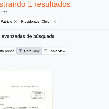
trando 1 resultados
iones
Remove filter:
 Patricio
Presidentes (Chile )
 avanzadas de búsqueda
sta previa
Card view
Table view