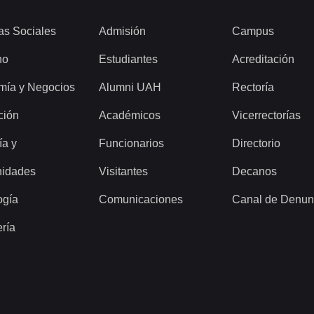
as Sociales
Admisión
Campus
ho
Estudiantes
Acreditación
mía y Negocios
Alumni UAH
Rectoría
ción
Académicos
Vicerrectorías
ía y
Funcionarios
Directorio
idades
Visitantes
Decanos
ogía
Comunicaciones
Canal de Denun
ería