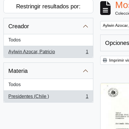
Mos
Restringir resultados por:
Colecc
Remove filter:
Creador
Aylwin Azocar,
Todos
Opciones
Aylwin Azocar, Patricio
1
, 1 resultados
Imprimir vi
Materia
Todos
Presidentes (Chile )
1
, 1 resultados