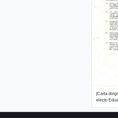
[Carta dirig
electo Edua