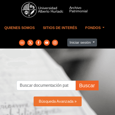
Skip to main content
QUIENES SOMOS
SITIOS DE INTERÉS
FONDOS
Iniciar sesión
Buscar
Búsqueda Avanzada »