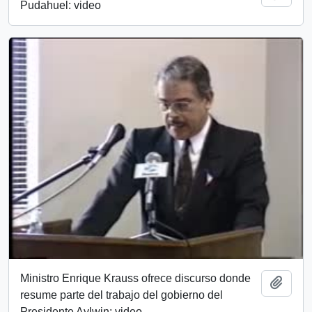
Pudahuel: video
Ministro Enrique Krauss ofrece discurso donde
Añadi
resume parte del trabajo del gobierno del
Presidente Aylwin: video