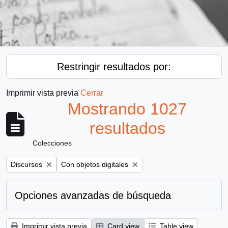
Restringir resultados por:
Imprimir vista previa
Cerrar
Mostrando 1027
resultados
Colecciones
Remove filter:
Remove filter:
Discursos
Con objetos digitales
Opciones avanzadas de búsqueda
Imprimir vista previa
Card view
Table view