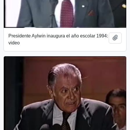
Presidente Aylwin inaugura el año escolar 1994:
Añadi
video