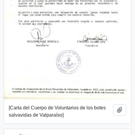
[Carta del Cuerpo de Voluntarios de los botes
Añadi
salvavidas de Valparaíso]