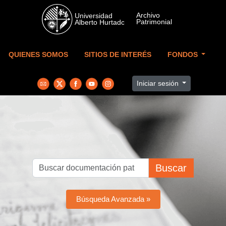
Skip to main content
QUIENES SOMOS
SITIOS DE INTERÉS
FONDOS
Iniciar sesión
Buscar
Búsqueda Avanzada »