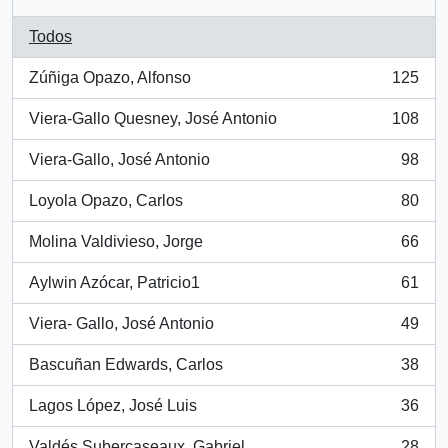
Todos
Zúñiga Opazo, Alfonso
125
, 125 resultados
Viera-Gallo Quesney, José Antonio
108
, 108 resultados
Viera-Gallo, José Antonio
98
, 98 resultados
Loyola Opazo, Carlos
80
, 80 resultados
Molina Valdivieso, Jorge
66
, 66 resultados
Aylwin Azócar, Patricio1
61
, 61 resultados
Viera- Gallo, José Antonio
49
, 49 resultados
Bascuñan Edwards, Carlos
38
, 38 resultados
Lagos López, José Luis
36
, 36 resultados
Valdés Subercaseaux, Gabriel
28