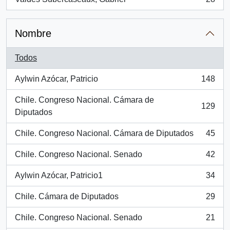
, 28 resultados
Nombre
Todos
Aylwin Azócar, Patricio
148
, 148 resultados
Chile. Congreso Nacional. Cámara de
129
, 129 resultados
Diputados
Chile. Congreso Nacional. Cámara de Diputados
45
, 45 resultados
Chile. Congreso Nacional. Senado
42
, 42 resultados
Aylwin Azócar, Patricio1
34
, 34 resultados
Chile. Cámara de Diputados
29
, 29 resultados
Chile. Congreso Nacional. Senado
21
, 21 resultados