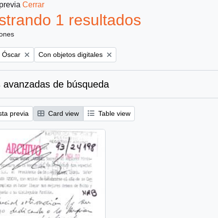
 previa
Cerrar
trando 1 resultados
iones
Remove filter:
, Óscar
Con objetos digitales
 avanzadas de búsqueda
sta previa
Card view
Table view