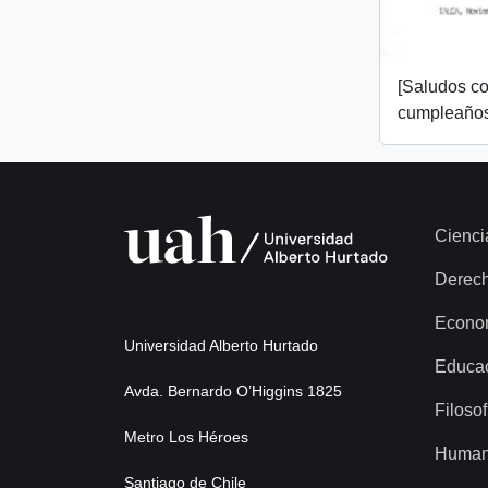
[Saludos co
cumpleaños
Cienci
Derec
Econo
Universidad Alberto Hurtado
Educa
Avda. Bernardo O’Higgins 1825
Filosof
Metro Los Héroes
Human
Santiago de Chile