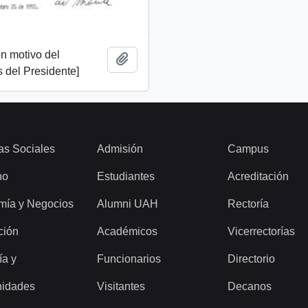
n motivo del
Añadir al portapapeles
 del Presidente]
as Sociales
Admisión
Campus
ho
Estudiantes
Acreditación
mía y Negocios
Alumni UAH
Rectoría
ción
Académicos
Vicerrectorías
ía y
Funcionarios
Directorio
idades
Visitantes
Decanos