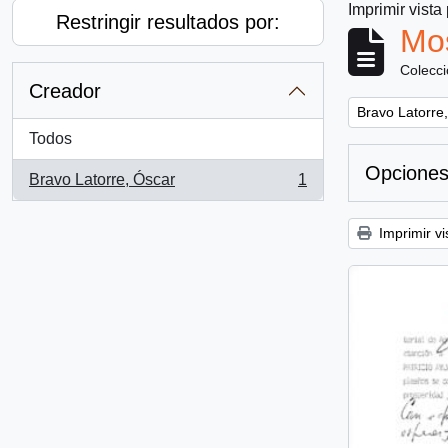
Imprimir vista
Restringir resultados por:
Mos
Colecc
Creador
Remove filter:
Bravo Latorre
Todos
Opciones
Bravo Latorre, Óscar
1
, 1 resultados
Imprimir vi