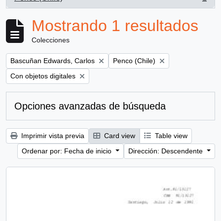
, 1 resultados
Mostrando 1 resultados
Colecciones
Remove filter:
Remove filter:
Bascuñan Edwards, Carlos
Penco (Chile)
Remove filter:
Con objetos digitales
Opciones avanzadas de búsqueda
Imprimir vista previa
Card view
Table view
Ordenar por: Fecha de inicio
Dirección: Descendente