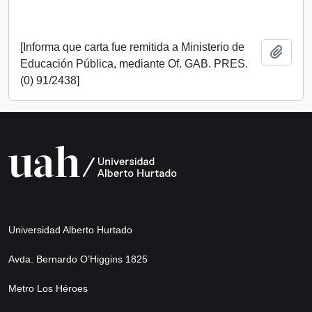
[Informa que carta fue remitida a Ministerio de
Añadi
Educación Pública, mediante Of. GAB. PRES.
(0) 91/2438]
Universidad Alberto Hurtado
Avda. Bernardo O’Higgins 1825
Metro Los Héroes