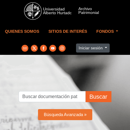
Skip to main content
QUIENES SOMOS
SITIOS DE INTERÉS
FONDOS
Iniciar sesión
Buscar
Búsqueda Avanzada »