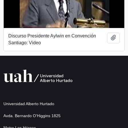
Discurso Presidente Aylwin en Convención
Añadi
Santiago: Video
Universidad Alberto Hurtado
Avda. Bernardo O’Higgins 1825
Metro Los Héroes