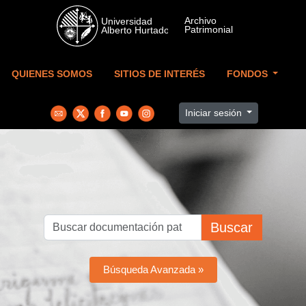
Skip to main content
QUIENES SOMOS
SITIOS DE INTERÉS
FONDOS
Iniciar sesión
Buscar
Búsqueda Avanzada »