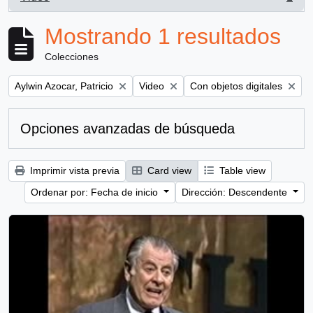
, 1 resultados
Mostrando 1 resultados
Colecciones
Remove filter:
Remove filter:
Remove filter:
Aylwin Azocar, Patricio
Video
Con objetos digitales
Opciones avanzadas de búsqueda
Imprimir vista previa
Card view
Table view
Ordenar por: Fecha de inicio
Dirección: Descendente