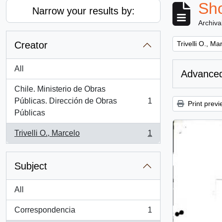
Sho
Narrow your results by:
Archiva
Remove filter:
Creator
Trivelli O., Ma
All
Advanced
Chile. Ministerio de Obras
Públicas. Dirección de Obras
1
Print previ
, 1 results
Públicas
Trivelli O., Marcelo
1
, 1 results
Subject
All
Correspondencia
1
, 1 results