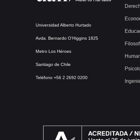
Derec
Econo
Universidad Alberto Hurtado
Educa
Avda. Bernardo O’Higgins 1825
Filosof
Metro Los Héroes
Human
Santiago de Chile
Psicol
Teléfono +56 2 2692 0200
Ingeni