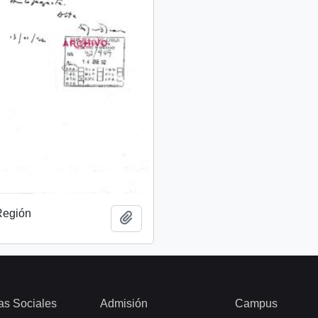
 Región
Add to clipboard
as Sociales
Admisión
Campus