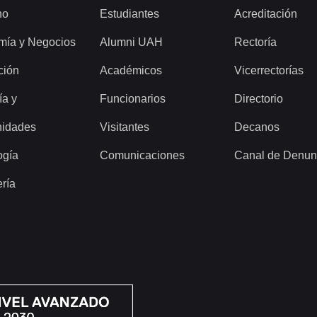
ho
Estudiantes
Acreditación
mía y Negocios
Alumni UAH
Rectoría
ción
Académicos
Vicerrectorías
ía y
Funcionarios
Directorio
idades
Visitantes
Decanos
ogía
Comunicaciones
Canal de Denun
ería