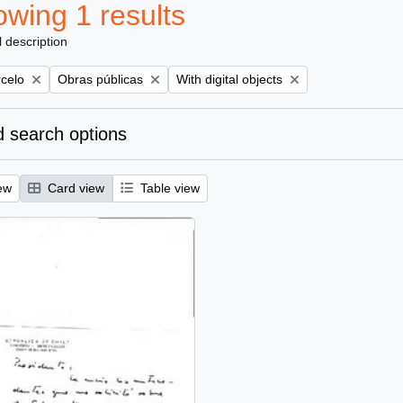
wing 1 results
l description
Remove filter:
Remove filter:
rcelo
Obras públicas
With digital objects
 search options
ew
Card view
Table view