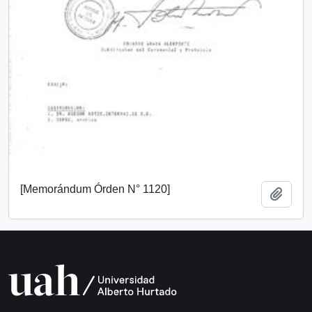
[Memorándum Órden N° 1120]
Añadi