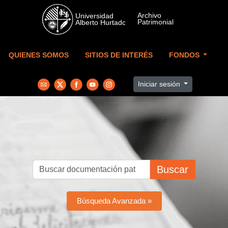
Skip to main content
QUIENES SOMOS
SITIOS DE INTERÉS
FONDOS
Iniciar sesión
Buscar
Búsqueda Avanzada »