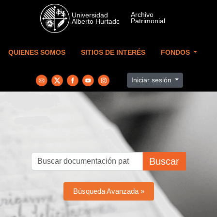
Skip to main content
QUIENES SOMOS
SITIOS DE INTERÉS
FONDOS
Iniciar sesión
Buscar
Búsqueda Avanzada »