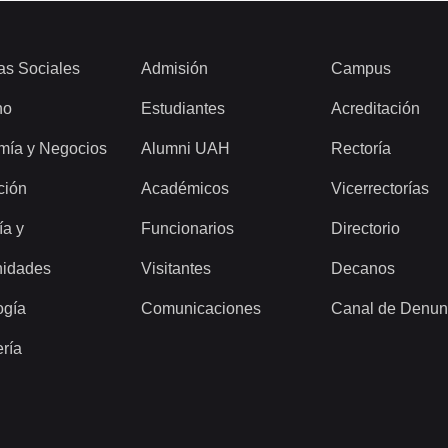
as Sociales
Admisión
Campus
ho
Estudiantes
Acreditación
mía y Negocios
Alumni UAH
Rectoría
ción
Académicos
Vicerrectorías
ía y
Funcionarios
Directorio
idades
Visitantes
Decanos
ogía
Comunicaciones
Canal de Denun
ería