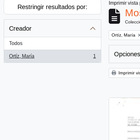
Imprimir vista
Restringir resultados por:
Mos
Colecc
Creador
Remove filter:
Ortíz, María
Todos
Opciones
Ortíz, María
1
, 1 resultados
Imprimir vi