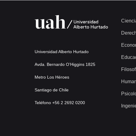
Cienci
Derec
Econo
Universidad Alberto Hurtado
Educa
Avda. Bernardo O’Higgins 1825
Filosof
Metro Los Héroes
Human
Santiago de Chile
Psicol
Teléfono +56 2 2692 0200
Ingeni