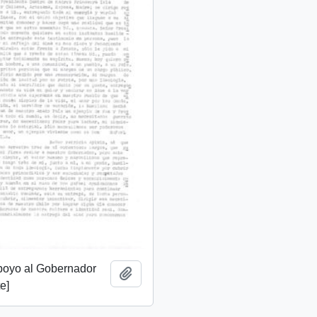
apoyo al Gobernador
Añadir al portapapeles
e]