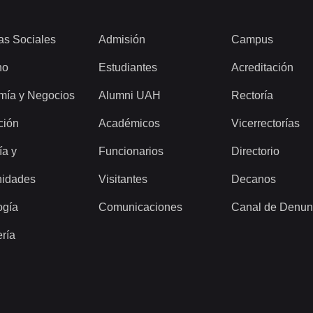
as Sociales
Admisión
Campus
ho
Estudiantes
Acreditación
mía y Negocios
Alumni UAH
Rectoría
ción
Académicos
Vicerrectorías
ía y
Funcionarios
Directorio
idades
Visitantes
Decanos
ogía
Comunicaciones
Canal de Denun
ería