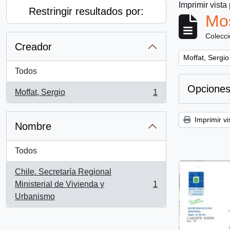
Imprimir vista
Restringir resultados por:
Mos
Colecc
Creador
Remove filter:
Moffat, Sergio
Todos
Opciones
Moffat, Sergio
1
, 1 resultados
Imprimir vi
Nombre
Todos
Chile. Secretaría Regional
Ministerial de Vivienda y
1
, 1 resultados
Urbanismo