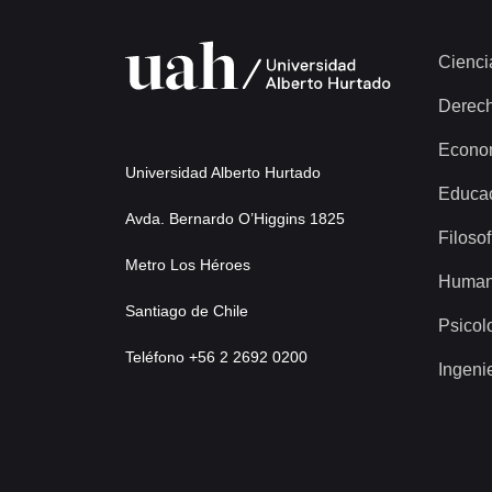
Cienci
Derec
Econo
Universidad Alberto Hurtado
Educa
Avda. Bernardo O’Higgins 1825
Filosof
Metro Los Héroes
Human
Santiago de Chile
Psicol
Teléfono +56 2 2692 0200
Ingeni