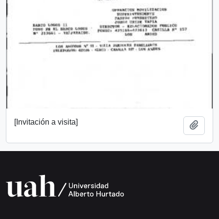
[Invitación a visita]
Añadi