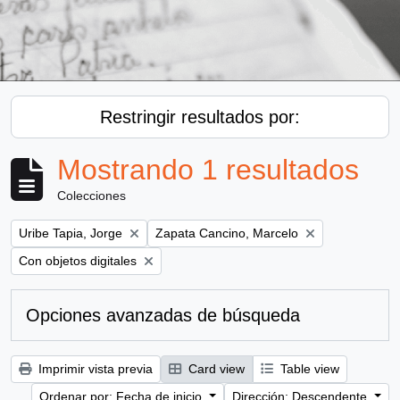
Restringir resultados por:
Mostrando 1 resultados
Colecciones
Remove filter:
Remove filter:
Uribe Tapia, Jorge
Zapata Cancino, Marcelo
Remove filter:
Con objetos digitales
Opciones avanzadas de búsqueda
Imprimir vista previa
Card view
Table view
Ordenar por: Fecha de inicio
Dirección: Descendente