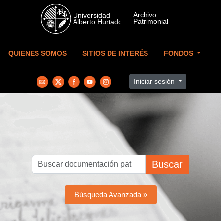
Skip to main content
QUIENES SOMOS
SITIOS DE INTERÉS
FONDOS
Iniciar sesión
Buscar
Búsqueda Avanzada »