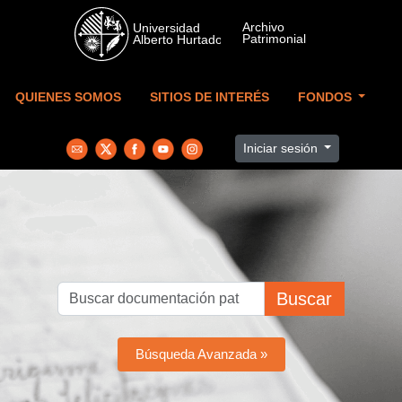
Skip to main content
QUIENES SOMOS
SITIOS DE INTERÉS
FONDOS
Iniciar sesión
Buscar
Búsqueda Avanzada »