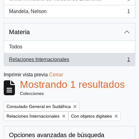
, 1 resultados
Mandela, Nelson
1
, 1 resultados
Materia
Todos
Relaciones Internacionales
1
, 1 resultados
Imprimir vista previa
Cerrar
Mostrando 1 resultados
Colecciones
Remove filter:
Consulado General en Sudáfrica
Remove filter:
Remove filter:
Relaciones Internacionales
Con objetos digitales
Opciones avanzadas de búsqueda