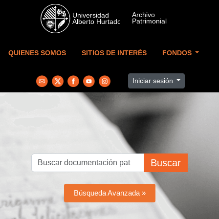
Skip to main content
QUIENES SOMOS
SITIOS DE INTERÉS
FONDOS
Iniciar sesión
Buscar
Búsqueda Avanzada »