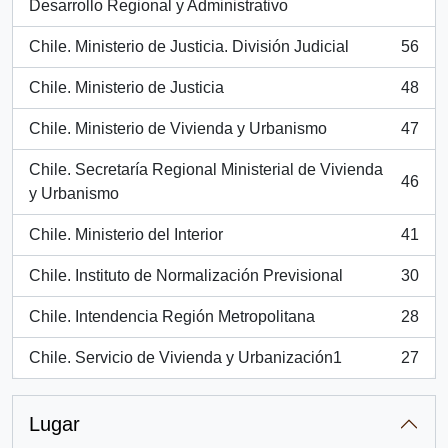
, 62 resultados
Desarrollo Regional y Administrativo
Chile. Ministerio de Justicia. División Judicial
56
, 56 resultados
Chile. Ministerio de Justicia
48
, 48 resultados
Chile. Ministerio de Vivienda y Urbanismo
47
, 47 resultados
Chile. Secretaría Regional Ministerial de Vivienda
46
, 46 resultados
y Urbanismo
Chile. Ministerio del Interior
41
, 41 resultados
Chile. Instituto de Normalización Previsional
30
, 30 resultados
Chile. Intendencia Región Metropolitana
28
, 28 resultados
Chile. Servicio de Vivienda y Urbanización1
27
, 27 resultados
Lugar