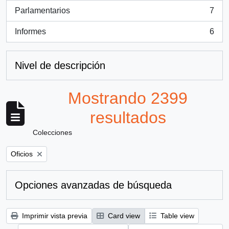
Parlamentarios
7
, 7 resultados
Informes
6
, 6 resultados
Nivel de descripción
Mostrando 2399
resultados
Colecciones
Remove filter:
Oficios
Opciones avanzadas de búsqueda
Imprimir vista previa
Card view
Table view