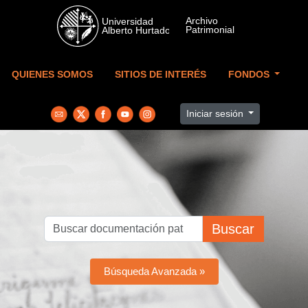
Skip to main content
QUIENES SOMOS
SITIOS DE INTERÉS
FONDOS
Iniciar sesión
Buscar
Búsqueda Avanzada »