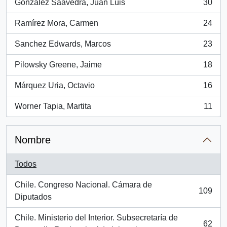
González Saavedra, Juan Luis
30
, 30 resultados
Ramírez Mora, Carmen
24
, 24 resultados
Sanchez Edwards, Marcos
23
, 23 resultados
Pilowsky Greene, Jaime
18
, 18 resultados
Márquez Uria, Octavio
16
, 16 resultados
Worner Tapia, Martita
11
, 11 resultados
Nombre
Todos
Chile. Congreso Nacional. Cámara de
109
, 109 resultados
Diputados
Chile. Ministerio del Interior. Subsecretaría de
62