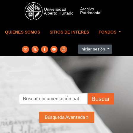
Skip to main content
QUIENES SOMOS
SITIOS DE INTERÉS
FONDOS
Iniciar sesión
Buscar
Búsqueda Avanzada »