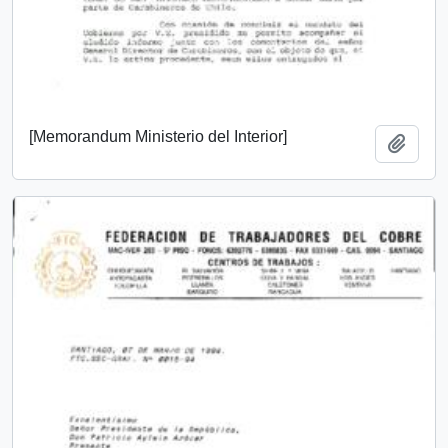
[Memorandum Ministerio del Interior]
Add t