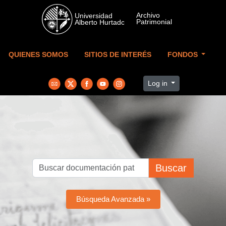
Skip to main content
QUIENES SOMOS
SITIOS DE INTERÉS
FONDOS
Log in
Buscar
Búsqueda Avanzada »