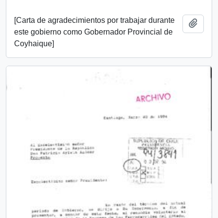
[Carta de agradecimientos por trabajar durante
Add t
este gobierno como Gobernador Provincial de
Coyhaique]