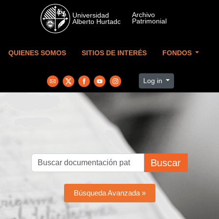
Skip to main content
QUIENES SOMOS
SITIOS DE INTERÉS
FONDOS
Log in
Buscar
Búsqueda Avanzada »