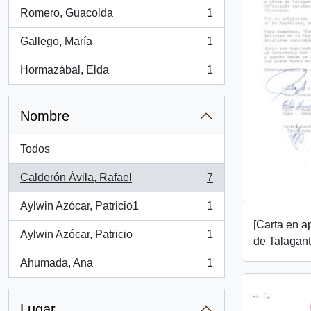
Romero, Guacolda
1
, 1 resultados
Gallego, María
1
, 1 resultados
Hormazábal, Elda
1
, 1 resultados
Nombre
Todos
Calderón Ávila, Rafael
7
, 7 resultados
Aylwin Azócar, Patricio1
1
, 1 resultados
[Carta en 
Aylwin Azócar, Patricio
1
de Talagant
, 1 resultados
Ahumada, Ana
1
, 1 resultados
Lugar