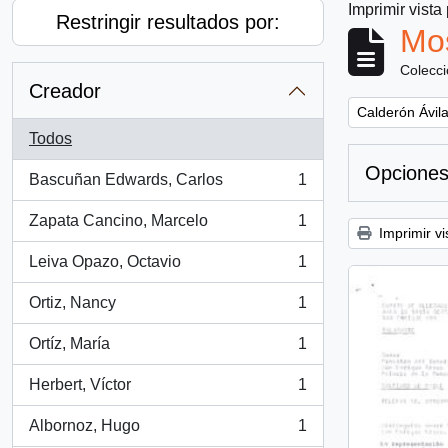
Imprimir vista
Restringir resultados por:
Mos
Colecc
Creador
Remove filter:
Calderón Ávila
Todos
Opciones
Bascuñan Edwards, Carlos
1
, 1 resultados
Zapata Cancino, Marcelo
1
, 1 resultados
Imprimir vi
Leiva Opazo, Octavio
1
, 1 resultados
Ortiz, Nancy
1
, 1 resultados
Ortíz, María
1
, 1 resultados
Herbert, Víctor
1
, 1 resultados
Albornoz, Hugo
1
, 1 resultados