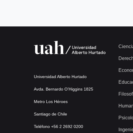
Cienci
Derec
Econo
Universidad Alberto Hurtado
Educa
Avda. Bernardo O’Higgins 1825
Filosof
Metro Los Héroes
Human
Santiago de Chile
Psicol
Teléfono +56 2 2692 0200
Ingeni