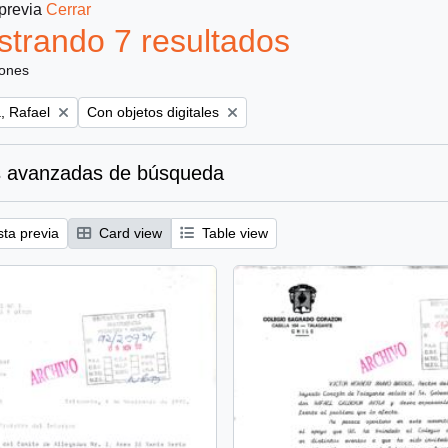
 previa
Cerrar
trando 7 resultados
iones
Remove filter:
, Rafael
Con objetos digitales
 avanzadas de búsqueda
sta previa
Card view
Table view