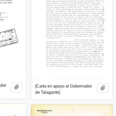
ador
[Carta en apoyo al Gobernador
Añadir al portapapeles
Añadi
de Talagante]