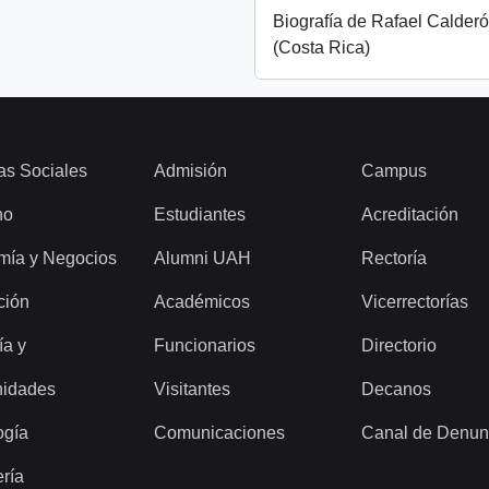
Biografía de Rafael Calder
(Costa Rica)
as Sociales
Admisión
Campus
ho
Estudiantes
Acreditación
mía y Negocios
Alumni UAH
Rectoría
ción
Académicos
Vicerrectorías
ía y
Funcionarios
Directorio
idades
Visitantes
Decanos
ogía
Comunicaciones
Canal de Denun
ería