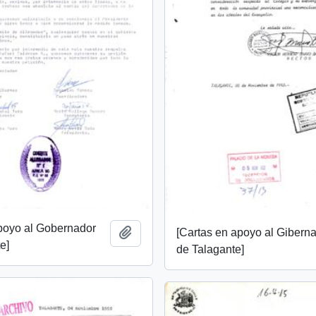
apoyo al Gobernador
[Cartas en apoyo al Gibern
Añadir al portapapeles
e]
de Talagante]