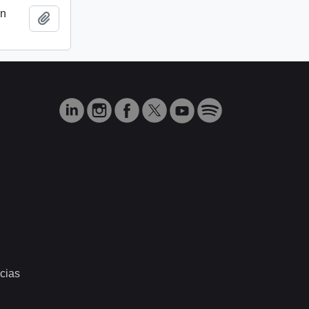
ón
Añadir al portapapeles
cias