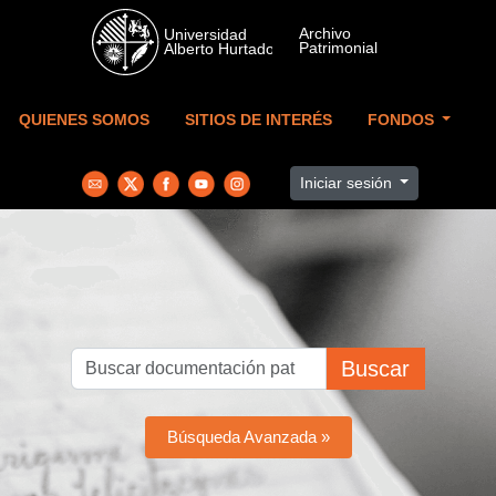
Skip to main content
QUIENES SOMOS
SITIOS DE INTERÉS
FONDOS
Iniciar sesión
Buscar
Búsqueda Avanzada »