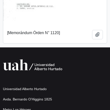
[Memorándum Órden N° 1120]
Añadi
Universidad Alberto Hurtado
Avda. Bernardo O’Higgins 1825
Metro Los Héroes