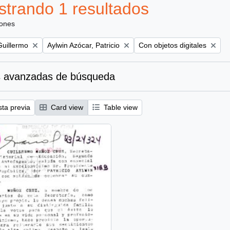
trando 1 resultados
iones
Remove filter:
Remove filter:
uillermo
Aylwin Azócar, Patricio
Con objetos digitales
 avanzadas de búsqueda
sta previa
Card view
Table view