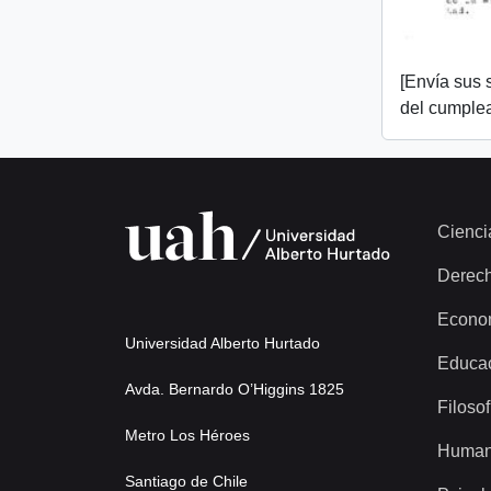
[Envía sus 
del cumplea
Cienci
Derec
Econo
Universidad Alberto Hurtado
Educa
Avda. Bernardo O’Higgins 1825
Filosof
Metro Los Héroes
Human
Santiago de Chile