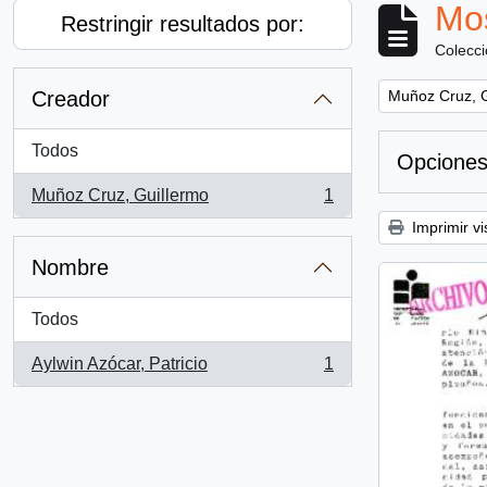
Mos
Restringir resultados por:
Colecc
Remove filter:
Creador
Muñoz Cruz, G
Todos
Opciones
Muñoz Cruz, Guillermo
1
, 1 resultados
Imprimir vi
Nombre
Todos
Aylwin Azócar, Patricio
1
, 1 resultados