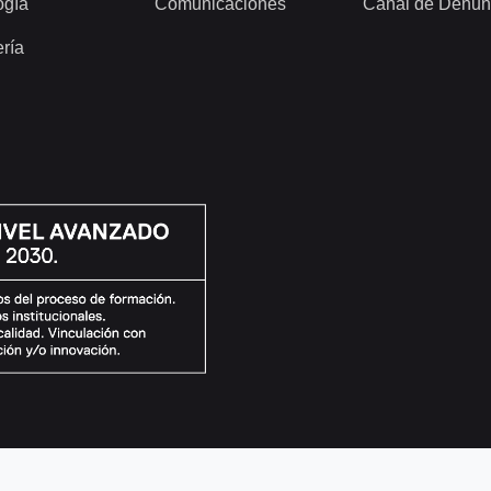
ogía
Comunicaciones
Canal de Denun
ería