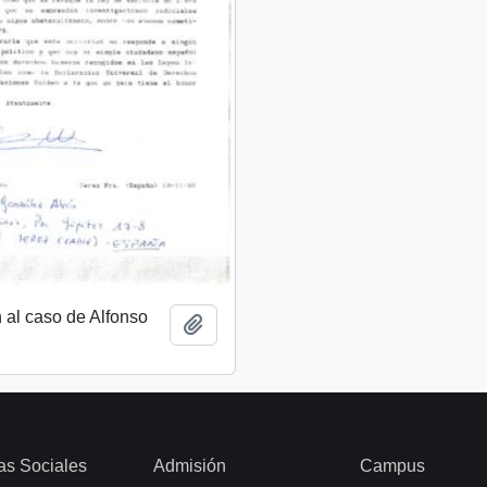
n al caso de Alfonso
Añadir al portapapeles
as Sociales
Admisión
Campus