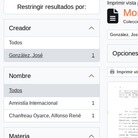
Imprimir vista
Restringir resultados por:
Mos
Colecc
Creador
Remove filter:
González, Jos
Todos
Opciones
González, José
1
, 1 resultados
Imprimir vi
Nombre
Todos
Amnistía Internacional
1
, 1 resultados
Chanfreau Oyarce, Alfonso René
1
, 1 resultados
Materia