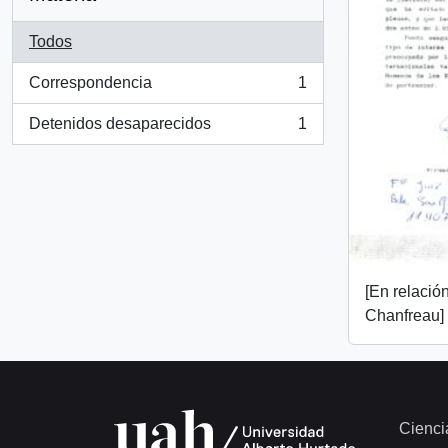
Todos
Correspondencia
1
, 1 resultados
Detenidos desaparecidos
1
, 1 resultados
[En relació
Chanfreau]
Cienci