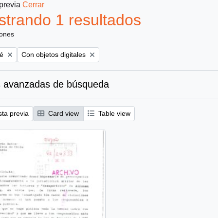
 previa
Cerrar
trando 1 resultados
iones
Remove filter:
é
Con objetos digitales
 avanzadas de búsqueda
sta previa
Card view
Table view