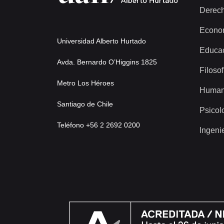
Derec
Econo
Universidad Alberto Hurtado
Educa
Avda. Bernardo O’Higgins 1825
Filosof
Metro Los Héroes
Human
Santiago de Chile
Psicol
Teléfono +56 2 2692 0200
Ingeni