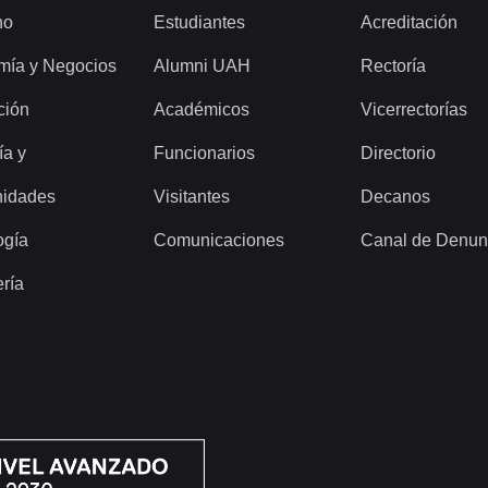
ho
Estudiantes
Acreditación
mía y Negocios
Alumni UAH
Rectoría
ción
Académicos
Vicerrectorías
ía y
Funcionarios
Directorio
idades
Visitantes
Decanos
ogía
Comunicaciones
Canal de Denun
ería