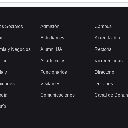
as Sociales
Admisión
Campus
ho
Estudiantes
Acreditación
mía y Negocios
Alumni UAH
Rectoría
ción
Académicos
Vicerrectorías
ía y
Funcionarios
Directorio
idades
Visitantes
Decanos
ogía
Comunicaciones
Canal de Denun
ería