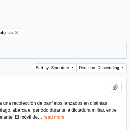
er:
 objects
Sort by: Start date
Direction: Descending
Add t
a una recolección de panfletos lanzados en distintas
ago, abarca el período durante la dictadura militar, entre
lante. El móvil de
…
read more