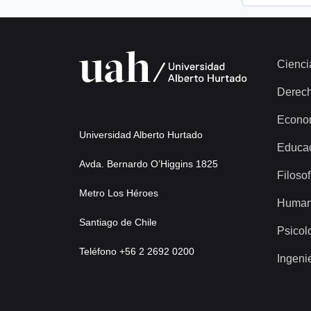
Cienci
Derec
Econo
Universidad Alberto Hurtado
Educa
Avda. Bernardo O’Higgins 1825
Filosof
Metro Los Héroes
Human
Santiago de Chile
Psicol
Teléfono +56 2 2692 0200
Ingeni