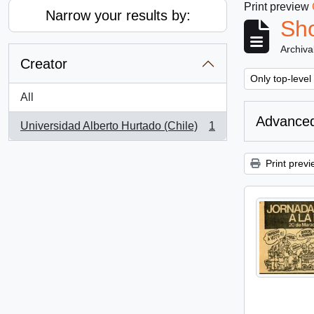
Print preview
Narrow your results by:
Sho
Archiva
Creator
Remove filter:
Only top-level
All
Advanced
Universidad Alberto Hurtado (Chile)
1
, 1 results
Print previ