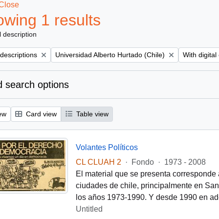
Close
wing 1 results
l description
Remove filter:
Remove filt
 descriptions
Universidad Alberto Hurtado (Chile)
With digital
 search options
ew
Card view
Table view
Volantes Políticos
CL CLUAH 2
·
Fondo
·
1973 - 2008
El material que se presenta corresponde 
ciudades de chile, principalmente en Santi
los años 1973-1990. Y desde 1990 en ade
Untitled