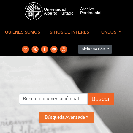
Skip to main content
QUIENES SOMOS
SITIOS DE INTERÉS
FONDOS
Iniciar sesión
Buscar
Búsqueda Avanzada »