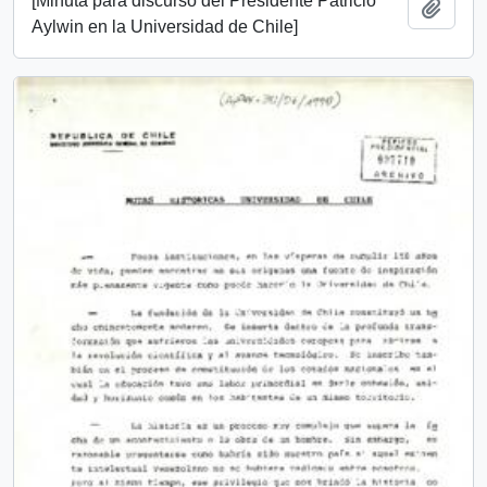
[Minuta para discurso del Presidente Patricio
Añadi
Aylwin en la Universidad de Chile]