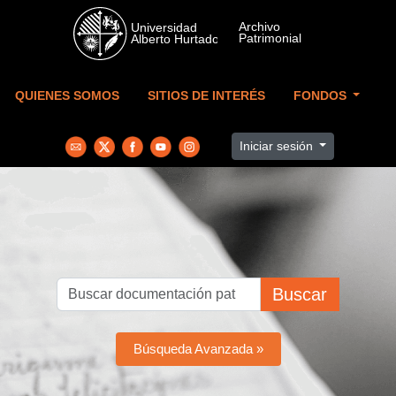
Skip to main content
QUIENES SOMOS
SITIOS DE INTERÉS
FONDOS
Iniciar sesión
Buscar
Búsqueda Avanzada »