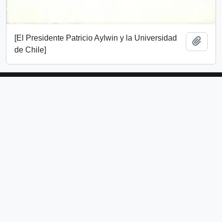
[El Presidente Patricio Aylwin y la Universidad
Añadi
de Chile]
Universidad Alberto Hurtado
Avda. Bernardo O’Higgins 1825
Metro Los Héroes
Santiago de Chile