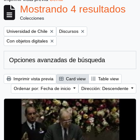
Mostrando 4 resultados
Colecciones
Remove filter:
Remove filter:
Universidad de Chile
Discursos
Remove filter:
Con objetos digitales
Opciones avanzadas de búsqueda
Imprimir vista previa
Card view
Table view
Ordenar por: Fecha de inicio
Dirección: Descendente