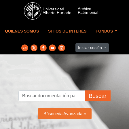
Skip to main content
QUIENES SOMOS
SITIOS DE INTERÉS
FONDOS
Iniciar sesión
Buscar
Búsqueda Avanzada »