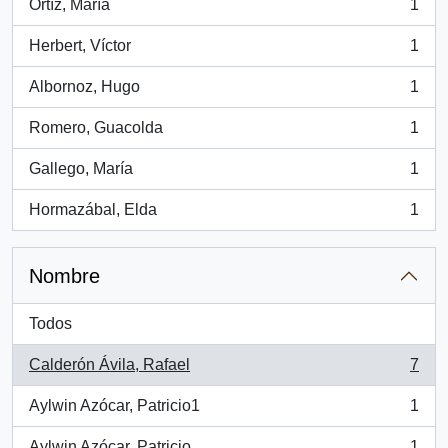
Ortíz, María
1
, 1 resultados
Herbert, Víctor
1
, 1 resultados
Albornoz, Hugo
1
, 1 resultados
Romero, Guacolda
1
, 1 resultados
Gallego, María
1
, 1 resultados
Hormazábal, Elda
1
, 1 resultados
Nombre
Todos
Calderón Ávila, Rafael
7
, 7 resultados
Aylwin Azócar, Patricio1
1
, 1 resultados
Aylwin Azócar, Patricio
1