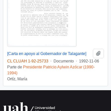
Añadi
[Carta en apoyo al Gobernador de Talagante]
CL CLUAH 1-92-25733
·
Documento
·
1992-11-06
Parte de
Presidente Patricio Aylwin Azócar (1990-
1994)
Ortíz, María