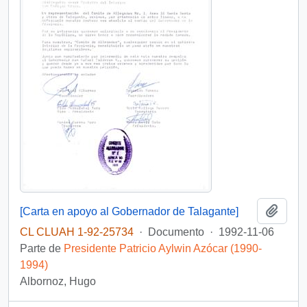
Añadi
[Carta en apoyo al Gobernador de Talagante]
CL CLUAH 1-92-25734
·
Documento
·
1992-11-06
Parte de
Presidente Patricio Aylwin Azócar (1990-
1994)
Albornoz, Hugo