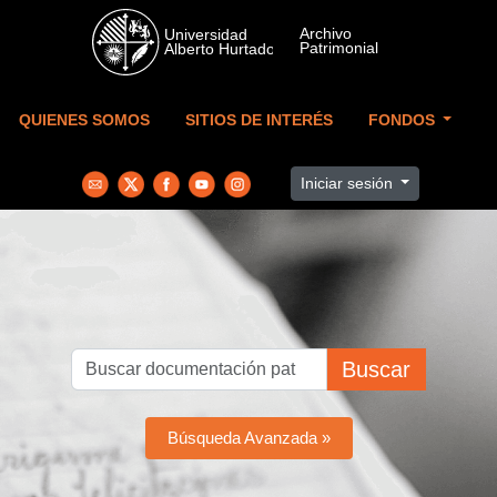
Skip to main content
QUIENES SOMOS
SITIOS DE INTERÉS
FONDOS
Iniciar sesión
Buscar
Búsqueda Avanzada »