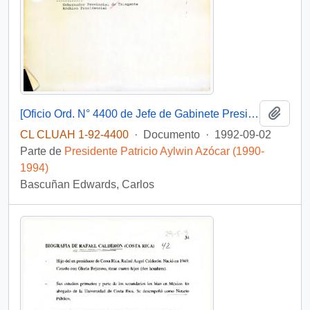
Añadi
[Oficio Ord. N° 4400 de Jefe de Gabinete Presidencial, remite copia de carta]
CL CLUAH 1-92-4400
·
Documento
·
1992-09-02
Parte de
Presidente Patricio Aylwin Azócar (1990-
1994)
Bascuñan Edwards, Carlos