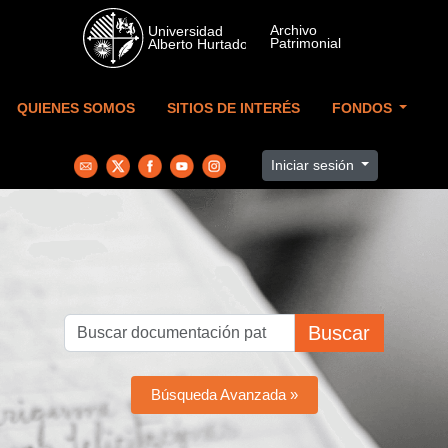
Skip to main content
QUIENES SOMOS
SITIOS DE INTERÉS
FONDOS
Iniciar sesión
Buscar
Búsqueda Avanzada »