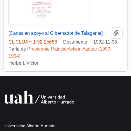
Añadi
[Cartas en apoyo al Gibernador de Talagante]
CL CLUAH 1-92-25686
·
Documento
·
1992-11-06
Parte de
Presidente Patricio Aylwin Azócar (1990-
1994)
Herbert, Víctor
Universidad Alberto Hurtado