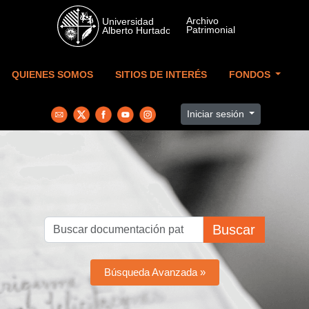
Skip to main content
QUIENES SOMOS
SITIOS DE INTERÉS
FONDOS
Iniciar sesión
Buscar
Búsqueda Avanzada »