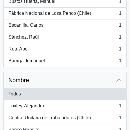
Bustos Huerta, Manuel
1
, 1 resultados
Fábrica Nacional de Loza Penco (Chile)
1
, 1 resultados
Escanilla, Carlos
1
, 1 resultados
Sánchez, Raúl
1
, 1 resultados
Roa, Abel
1
, 1 resultados
Barriga, Inmanuel
1
, 1 resultados
Nombre
Todos
Foxley, Alejandro
1
, 1 resultados
Central Unitaria de Trabajadores (Chile)
1
, 1 resultados
Banco Mundial
1