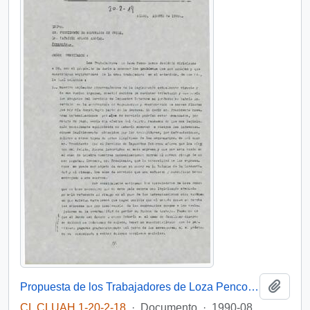
Añadi
Propuesta de los Trabajadores de Loza Penco al sr. Presidente de la República
CL CLUAH 1-20-2-18
·
Documento
·
1990-08