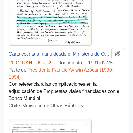
Añadi
Carta escrita a mano desde el Ministerio de Obras Públicas, del Gabinete del Ministro, dirigida al Presidente [de la República de Chile]
CL CLUAH 1-61-1-2
·
Documento
·
1991-02-28
Parte de
Presidente Patricio Aylwin Azócar (1990-
1994)
Con referencia a las complicaciones en la
adjudicación de Propuestas viales financiadas con el
Banco Mundial
Chile. Ministerio de Obras Públicas