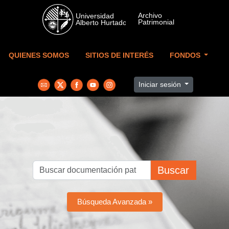
Skip to main content
QUIENES SOMOS
SITIOS DE INTERÉS
FONDOS
Iniciar sesión
Buscar
Búsqueda Avanzada »