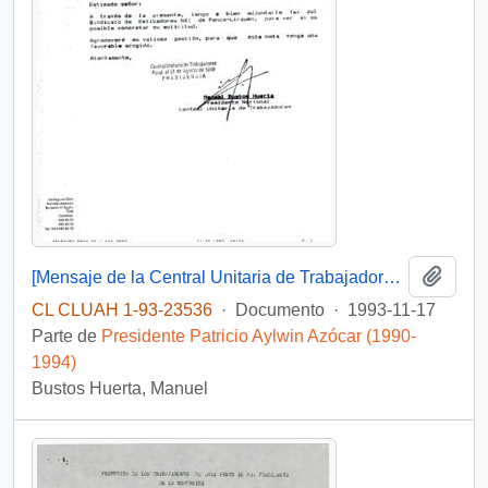
Añadi
[Mensaje de la Central Unitaria de Trabajadores dirigido al Jefe de Gabinete Presidencial, mediante el cual adjunta solicitud del Sindicato de Estibadores N° 1 de Penco-Lirquén]
CL CLUAH 1-93-23536
·
Documento
·
1993-11-17
Parte de
Presidente Patricio Aylwin Azócar (1990-
1994)
Bustos Huerta, Manuel