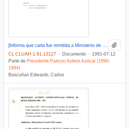
Añadi
[Informa que carta fue remitida a Ministerio de Educación Pública, mediante Of. GAB. PRES. (0) 91/2438]
CL CLUAH 1-91-13127
·
Documento
·
1991-07-12
Parte de
Presidente Patricio Aylwin Azócar (1990-
1994)
Bascuñan Edwards, Carlos