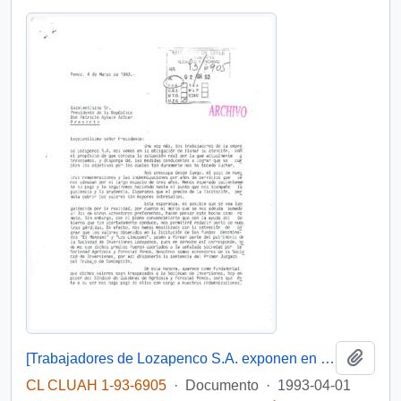
Añadi
[Trabajadores de Lozapenco S.A. exponen en relación pago de remuneraciones e indemnizaciones y solicitan gestión]
CL CLUAH 1-93-6905
·
Documento
·
1993-04-01