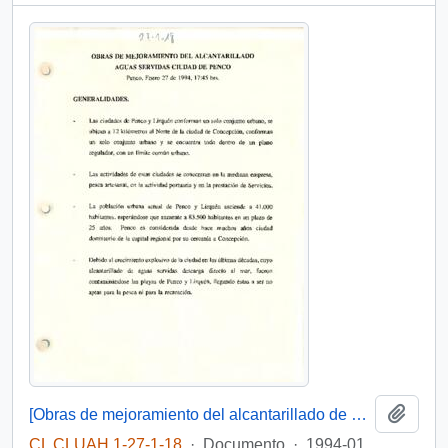
Añadi
[Obras de mejoramiento del alcantarillado de aguas servidas de Penco e inauguración de población forjadores de Chile-Penco]
CL CLUAH 1-27-1-18
·
Documento
·
1994-01