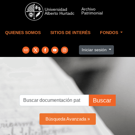
Skip to main content
QUIENES SOMOS
SITIOS DE INTERÉS
FONDOS
Iniciar sesión
Buscar
Búsqueda Avanzada »