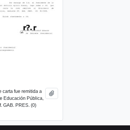
 carta fue remitida a
Añadir al portapapeles
de Educación Pública,
f. GAB. PRES. (0)