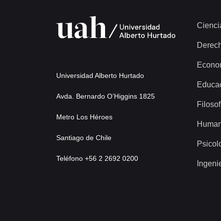
Cienci
Derec
Econo
Universidad Alberto Hurtado
Educa
Avda. Bernardo O’Higgins 1825
Filosof
Metro Los Héroes
Human
Santiago de Chile
Psicol
Teléfono +56 2 2692 0200
Ingeni