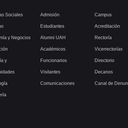
as Sociales
Admisión
Campus
ho
Estudiantes
Acreditación
mía y Negocios
Alumni UAH
Rectoría
ción
Académicos
Vicerrectorías
ía y
Funcionarios
Directorio
idades
Visitantes
Decanos
ogía
Comunicaciones
Canal de Denun
ería