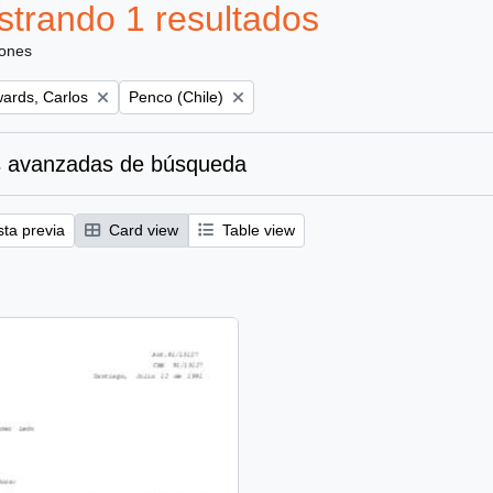
trando 1 resultados
iones
Remove filter:
ards, Carlos
Penco (Chile)
 avanzadas de búsqueda
sta previa
Card view
Table view