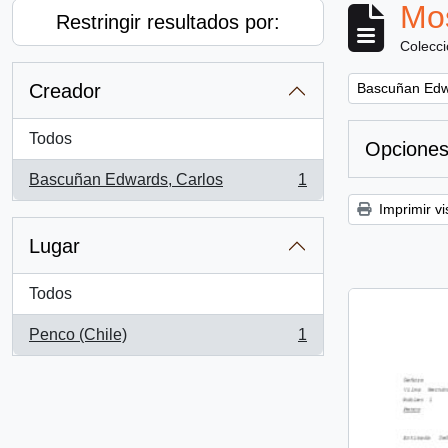
Mos
Restringir resultados por:
Colecc
Remove filter:
Creador
Bascuñan Edw
Todos
Opciones
Bascuñan Edwards, Carlos
1
, 1 resultados
Imprimir vi
Lugar
Todos
Penco (Chile)
1
, 1 resultados