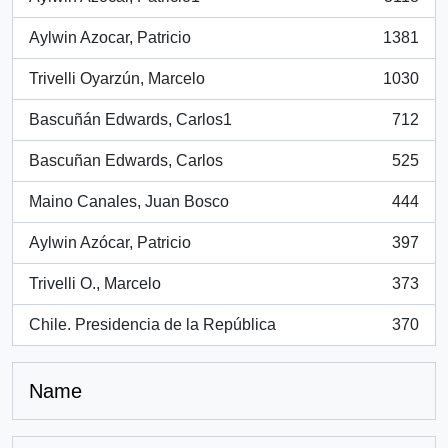
, 3118 results
Aylwin Azocar, Patricio
1381
, 1381 results
Trivelli Oyarzún, Marcelo
1030
, 1030 results
Bascuñán Edwards, Carlos1
712
, 712 results
Bascuñan Edwards, Carlos
525
, 525 results
Maino Canales, Juan Bosco
444
, 444 results
Aylwin Azócar, Patricio
397
, 397 results
Trivelli O., Marcelo
373
, 373 results
Chile. Presidencia de la República
370
, 370 results
Name