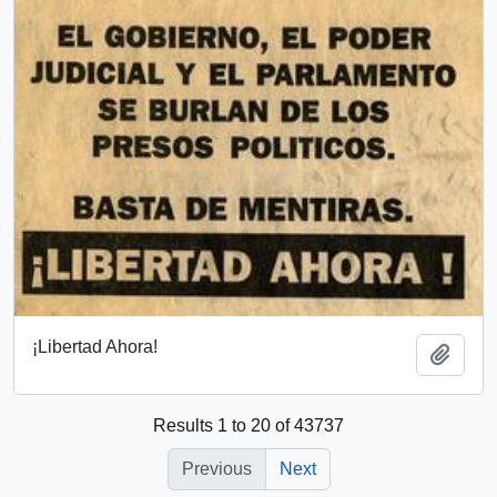
¡Libertad Ahora!
Add t
Results 1 to 20 of 43737
Previous
Next