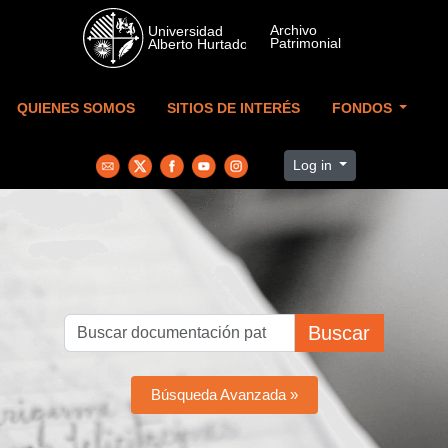
Skip to main content
QUIENES SOMOS
SITIOS DE INTERÉS
FONDOS
Log in
Buscar
Búsqueda Avanzada »