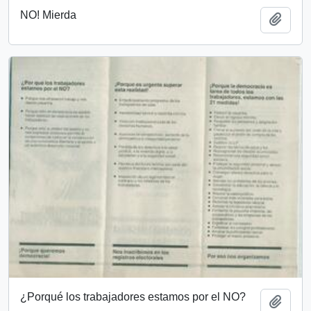
NO! Mierda
Add t
¿Porqué los trabajadores estamos por el NO?
Add t