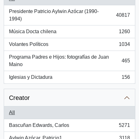
Presidente Patricio Aylwin Azócar (1990-
40817
, 40817 results
1994)
Música Docta chilena
1260
, 1260 results
Volantes Políticos
1034
, 1034 results
Programa Padres e Hijos: fotografías de Juan
465
, 465 results
Maino
Iglesias y Dictadura
156
, 156 results
Creator
All
Bascuñan Edwards, Carlos
5271
, 5271 results
Aylwin Azócar, Patricio1
3118