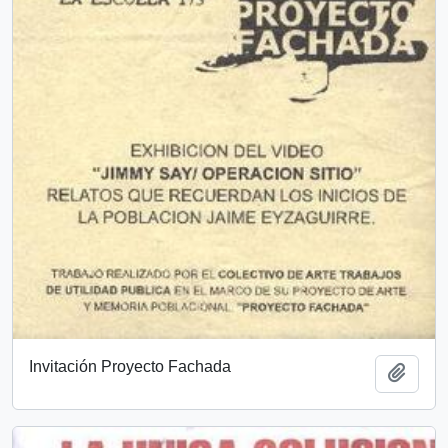
Invitación Proyecto Fachada
Add t