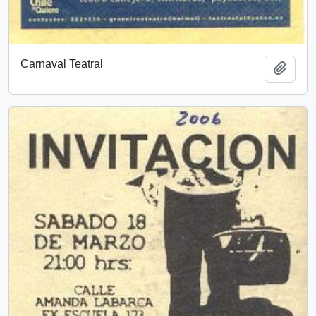
Carnaval Teatral
Add t