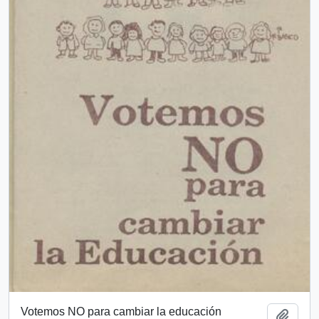
Votemos NO para cambiar la educación
Add t