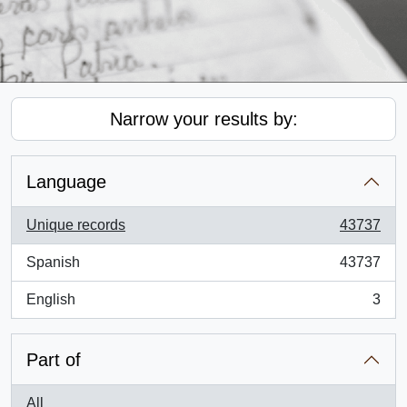
Narrow your results by:
Language
Unique records
43737
, 43737 results
Spanish
43737
, 43737 results
English
3
, 3 results
Part of
All