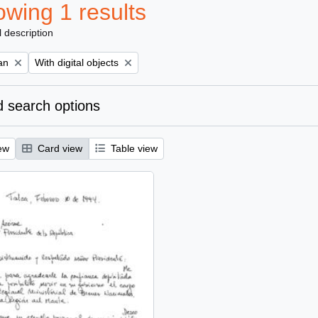
wing 1 results
l description
Remove filter:
an
With digital objects
 search options
ew
Card view
Table view