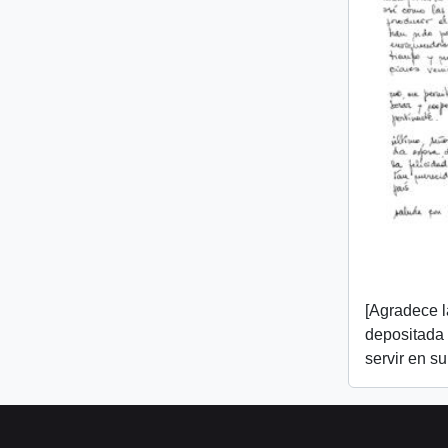
[Agradece l
depositada e
servir en s