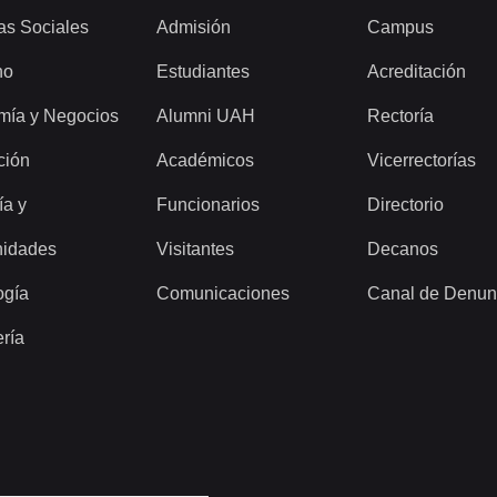
as Sociales
Admisión
Campus
ho
Estudiantes
Acreditación
mía y Negocios
Alumni UAH
Rectoría
ción
Académicos
Vicerrectorías
ía y
Funcionarios
Directorio
idades
Visitantes
Decanos
ogía
Comunicaciones
Canal de Denun
ería