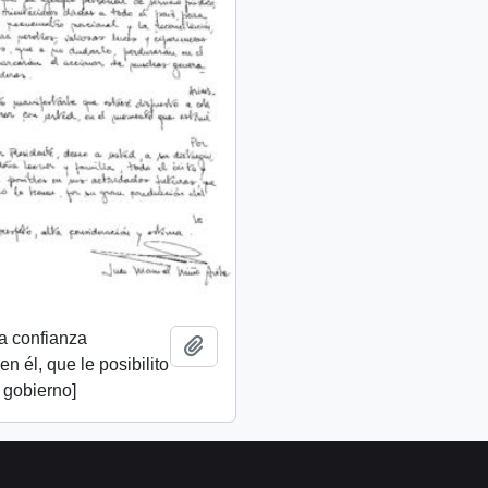
a confianza
Add to clipboard
n él, que le posibilito
u gobierno]