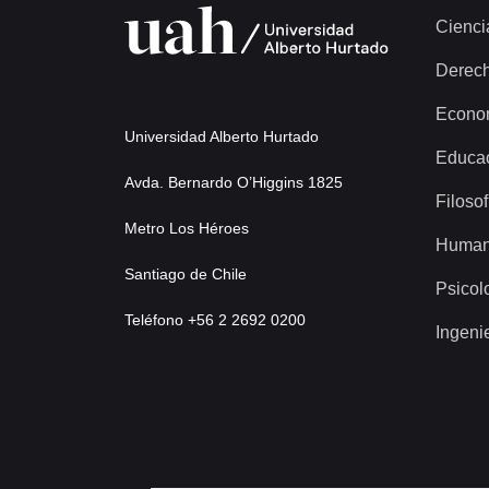
Cienci
Derec
Econo
Universidad Alberto Hurtado
Educa
Avda. Bernardo O’Higgins 1825
Filosof
Metro Los Héroes
Human
Santiago de Chile
Psicol
Teléfono +56 2 2692 0200
Ingeni