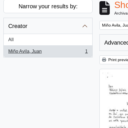
Sho
Narrow your results by:
Archiva
Remove filter:
Creator
Miño Avila, Ju
All
Advanced
Miño Avila, Juan
1
, 1 results
Print previ