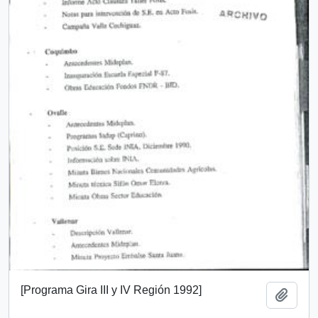
[Programa Gira III y IV Región 1992]
Añadi