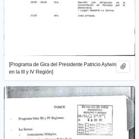
[Programa de Gira del Presidente Patricio Aylwin
Añadi
en la III y IV Región]