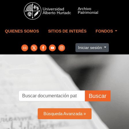
Skip to main content
QUIENES SOMOS
SITIOS DE INTERÉS
FONDOS
Iniciar sesión
Buscar
Búsqueda Avanzada »