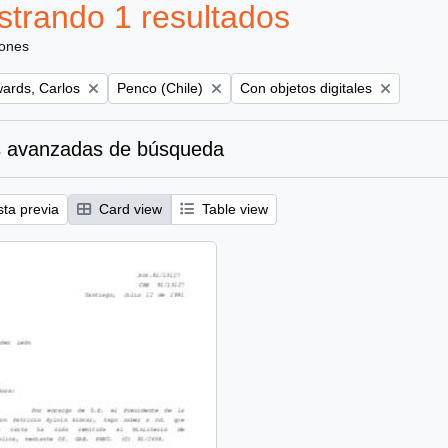
trando 1 resultados
iones
Remove filter:
Remove filter:
ards, Carlos
Penco (Chile)
Con objetos digitales
 avanzadas de búsqueda
sta previa
Card view
Table view