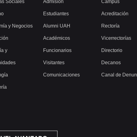
as Sociales
Admisión
Campus
ho
Estudiantes
Acreditación
mía y Negocios
Alumni UAH
Rectoría
ción
Académicos
Vicerrectorías
ía y
Funcionarios
Directorio
idades
Visitantes
Decanos
ogía
Comunicaciones
Canal de Denun
ería