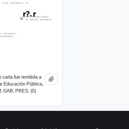
 carta fue remitida a
Añadir al portapapeles
de Educación Pública,
f. GAB. PRES. (0)