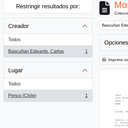
Mos
Restringir resultados por:
Colecc
Remove filter:
Creador
Bascuñan Edw
Todos
Opciones
Bascuñan Edwards, Carlos
1
, 1 resultados
Imprimir vi
Lugar
Todos
Penco (Chile)
1
, 1 resultados