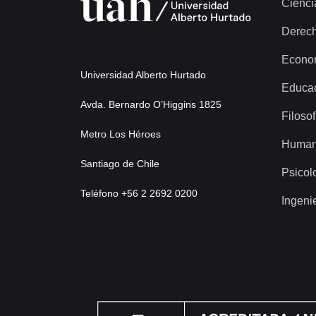
Cienci
Derec
Econo
Universidad Alberto Hurtado
Educa
Avda. Bernardo O’Higgins 1825
Filosof
Metro Los Héroes
Human
Santiago de Chile
Psicol
Teléfono +56 2 2692 0200
Ingeni