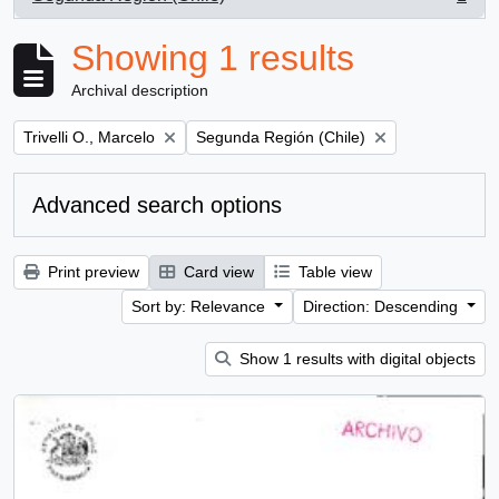
, 1 results
Showing 1 results
Archival description
Remove filter:
Remove filter:
Trivelli O., Marcelo
Segunda Región (Chile)
Advanced search options
Print preview
Card view
Table view
Sort by: Relevance
Direction: Descending
Show 1 results with digital objects