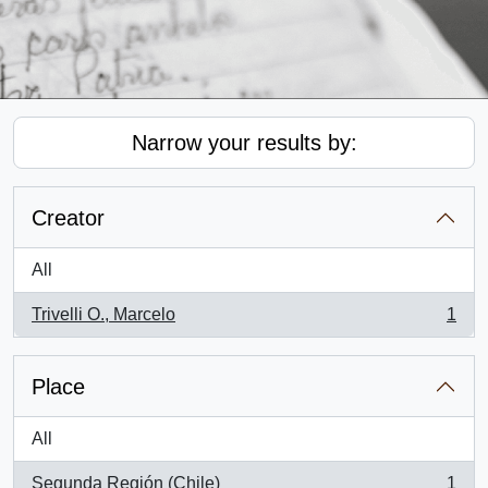
Narrow your results by:
Creator
All
Trivelli O., Marcelo
1
, 1 results
Place
All
Segunda Región (Chile)
1