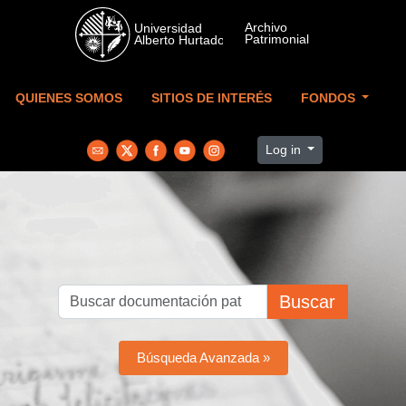
Skip to main content
QUIENES SOMOS
SITIOS DE INTERÉS
FONDOS
Log in
Buscar
Búsqueda Avanzada »