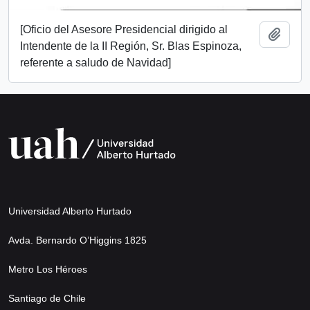
[Oficio del Asesore Presidencial dirigido al
Add t
Intendente de la II Región, Sr. Blas Espinoza,
referente a saludo de Navidad]
Universidad Alberto Hurtado
Avda. Bernardo O’Higgins 1825
Metro Los Héroes
Santiago de Chile