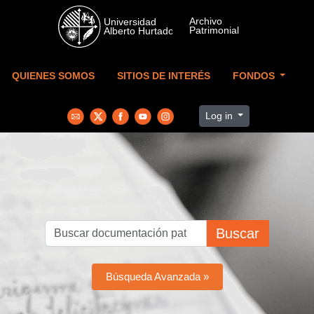
Skip to main content
QUIENES SOMOS
SITIOS DE INTERÉS
FONDOS
Log in
Buscar
Búsqueda Avanzada »