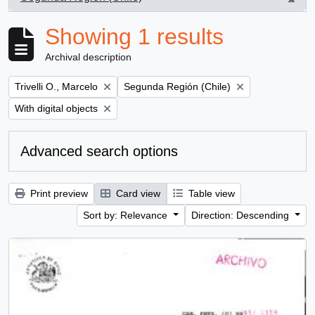
, 1 results
Showing 1 results
Archival description
Remove filter:
Remove filter:
Trivelli O., Marcelo
Segunda Región (Chile)
Remove filter:
With digital objects
Advanced search options
Print preview
Card view
Table view
Sort by: Relevance
Direction: Descending