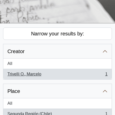
Narrow your results by:
Creator
All
Trivelli O., Marcelo
1
, 1 results
Place
All
Segunda Región (Chile)
1