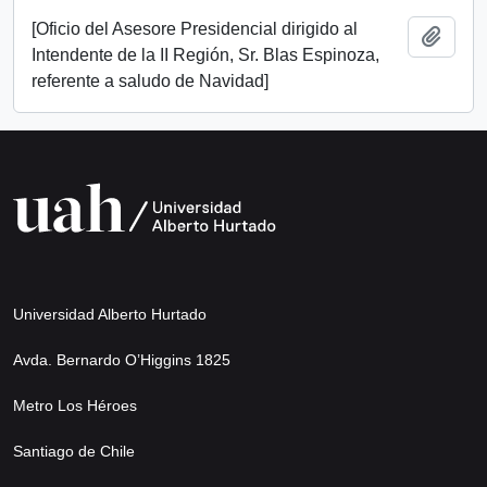
[Oficio del Asesore Presidencial dirigido al
Add t
Intendente de la II Región, Sr. Blas Espinoza,
referente a saludo de Navidad]
Universidad Alberto Hurtado
Avda. Bernardo O’Higgins 1825
Metro Los Héroes
Santiago de Chile