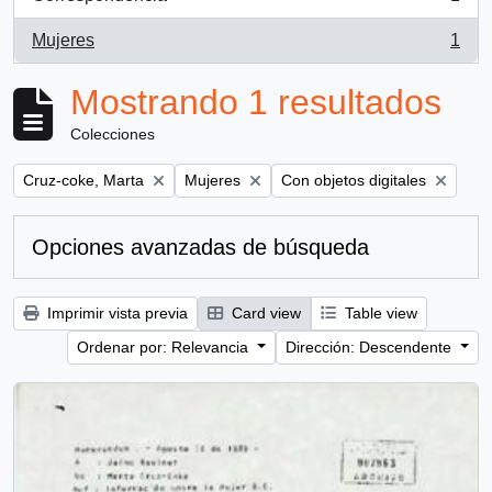
, 1 resultados
Mujeres
1
, 1 resultados
Mostrando 1 resultados
Colecciones
Remove filter:
Remove filter:
Remove filter:
Cruz-coke, Marta
Mujeres
Con objetos digitales
Opciones avanzadas de búsqueda
Imprimir vista previa
Card view
Table view
Ordenar por: Relevancia
Dirección: Descendente