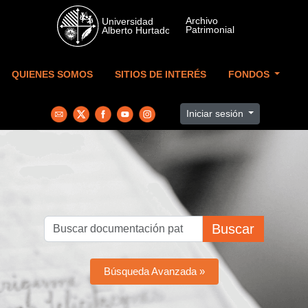
Skip to main content
QUIENES SOMOS
SITIOS DE INTERÉS
FONDOS
Iniciar sesión
Buscar
Búsqueda Avanzada »