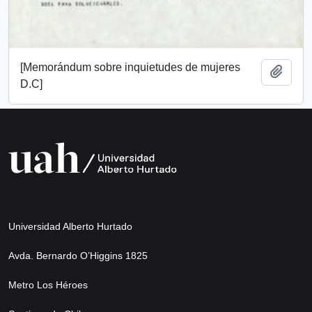
[Memorándum sobre inquietudes de mujeres
Añadi
D.C]
Universidad Alberto Hurtado
Avda. Bernardo O’Higgins 1825
Metro Los Héroes