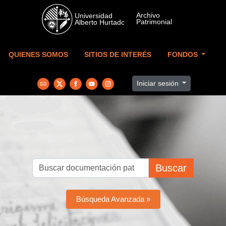
Skip to main content
QUIENES SOMOS
SITIOS DE INTERÉS
FONDOS
Iniciar sesión
Buscar
Búsqueda Avanzada »