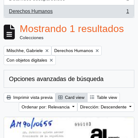
, 1 resultados
Derechos Humanos
1
, 1 resultados
Mostrando 1 resultados
Colecciones
Remove filter:
Remove filter:
Milschhe, Gabriele
Derechos Humanos
Remove filter:
Con objetos digitales
Opciones avanzadas de búsqueda
Imprimir vista previa
Card view
Table view
Ordenar por: Relevancia
Dirección: Descendente