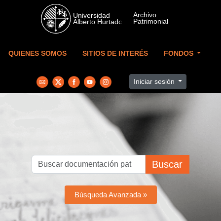
Skip to main content
QUIENES SOMOS
SITIOS DE INTERÉS
FONDOS
Iniciar sesión
Buscar
Búsqueda Avanzada »