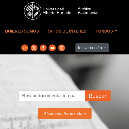
Skip to main content
QUIENES SOMOS
SITIOS DE INTERÉS
FONDOS
Iniciar sesión
Buscar
Búsqueda Avanzada »