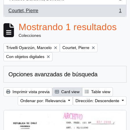
, 1 resultados
Courtet, Pierre
1
, 1 resultados
Mostrando 1 resultados
Colecciones
Remove filter:
Remove filter:
Trivelli Oyarzún, Marcelo
Courtet, Pierre
Remove filter:
Con objetos digitales
Opciones avanzadas de búsqueda
Imprimir vista previa
Card view
Table view
Ordenar por: Relevancia
Dirección: Descendente