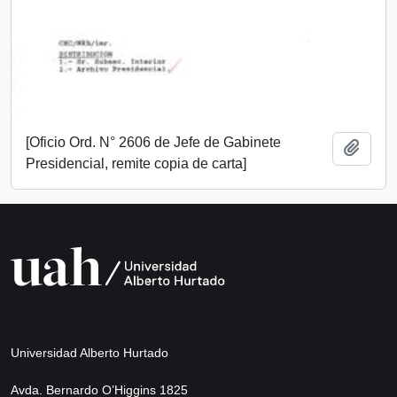
[Oficio Ord. N° 2606 de Jefe de Gabinete
Añadi
Presidencial, remite copia de carta]
Universidad Alberto Hurtado
Avda. Bernardo O’Higgins 1825