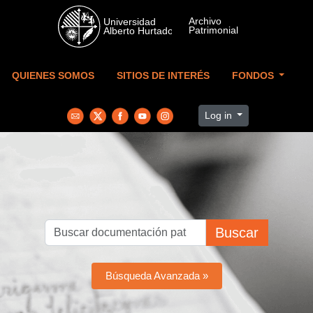
Skip to main content
QUIENES SOMOS
SITIOS DE INTERÉS
FONDOS
Log in
Buscar
Búsqueda Avanzada »