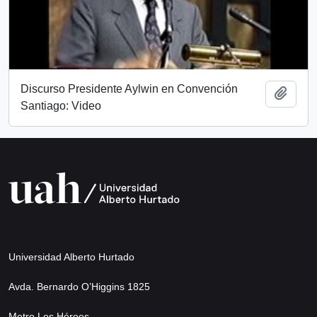
Discurso Presidente Aylwin en Convención
Add t
Santiago: Video
Universidad Alberto Hurtado
Avda. Bernardo O’Higgins 1825
Metro Los Héroes