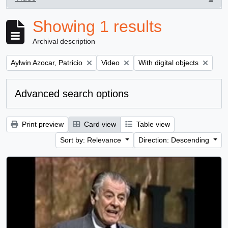
, 1 results
Showing 1 results
Archival description
Remove filter:
Remove filter:
Remove filter:
Aylwin Azocar, Patricio
Video
With digital objects
Advanced search options
Print preview
Card view
Table view
Sort by: Relevance
Direction: Descending