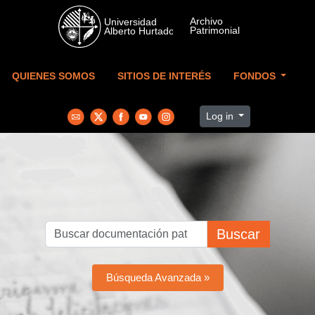
Skip to main content
QUIENES SOMOS
SITIOS DE INTERÉS
FONDOS
Log in
Buscar
Búsqueda Avanzada »