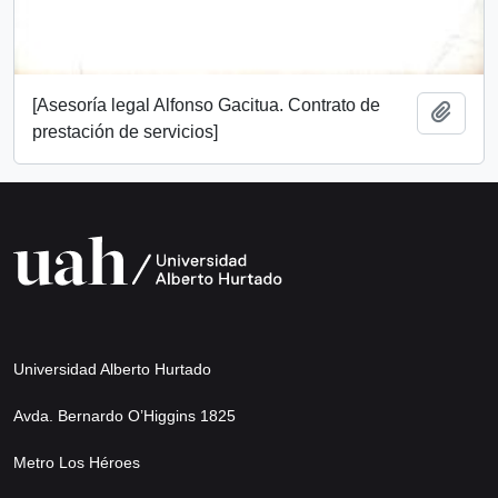
[Asesoría legal Alfonso Gacitua. Contrato de
Add t
prestación de servicios]
Universidad Alberto Hurtado
Avda. Bernardo O’Higgins 1825
Metro Los Héroes