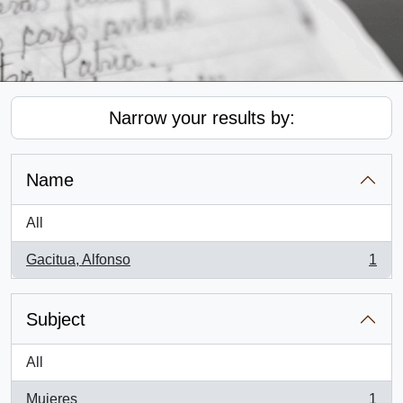
Narrow your results by:
Name
All
Gacitua, Alfonso
1
, 1 results
Subject
All
Mujeres
1