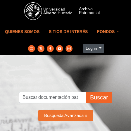
Skip to main content
QUIENES SOMOS
SITIOS DE INTERÉS
FONDOS
Log in
Buscar
Búsqueda Avanzada »