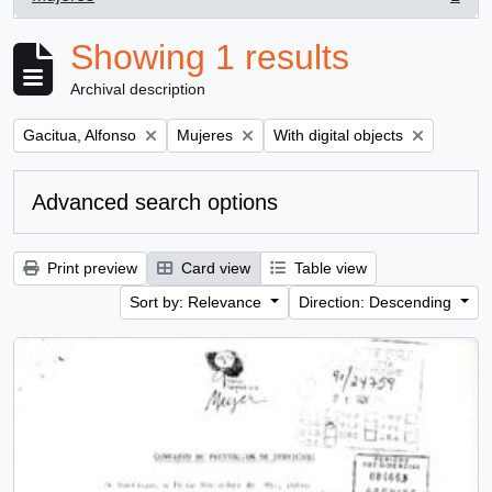
, 1 results
Showing 1 results
Archival description
Remove filter:
Remove filter:
Remove filter:
Gacitua, Alfonso
Mujeres
With digital objects
Advanced search options
Print preview
Card view
Table view
Sort by: Relevance
Direction: Descending