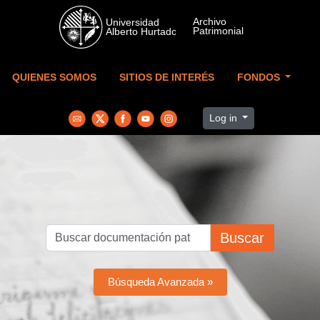
Skip to main content
QUIENES SOMOS
SITIOS DE INTERÉS
FONDOS
Log in
Buscar
Búsqueda Avanzada »