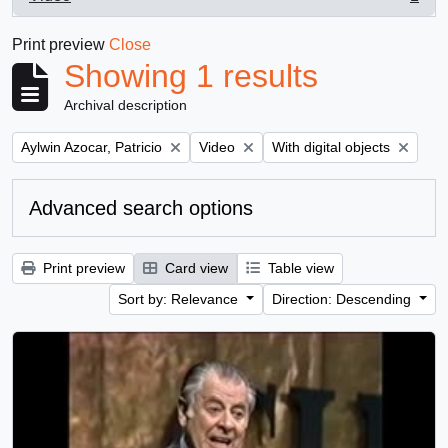
, 1 results
Print preview
Close
Showing 1 results
Archival description
Remove filter:
Remove filter:
Remove filter:
Aylwin Azocar, Patricio
Video
With digital objects
Advanced search options
Print preview
Card view
Table view
Sort by: Relevance
Direction: Descending