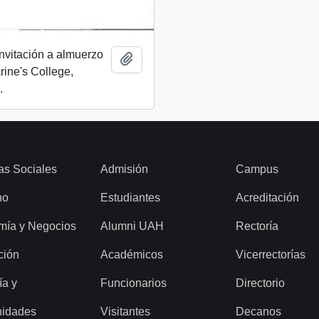
invitación a almuerzo
Add to clipboard
rine's College,
.
as Sociales
Admisión
Campus
ho
Estudiantes
Acreditación
mía y Negocios
Alumni UAH
Rectoría
ción
Académicos
Vicerrectorías
ía y
Funcionarios
Directorio
idades
Visitantes
Decanos