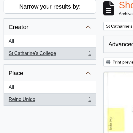
Sho
Narrow your results by:
Archiva
Remove filter:
Creator
St Catharine's
All
Advanced
St Catharine's College
1
, 1 results
Print previ
Place
All
Reino Unido
1
, 1 results