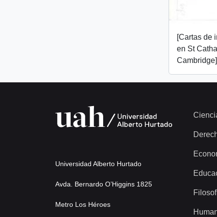
[Cartas de 
en St Catha
Cambridge]
Cienci
Derec
Econo
Universidad Alberto Hurtado
Educa
Avda. Bernardo O’Higgins 1825
Filosof
Metro Los Héroes
Human