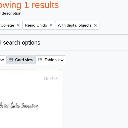
wing 1 results
l description
Remove filter:
Remove filter:
 College
Reino Unido
With digital objects
 search options
ew
Card view
Table view