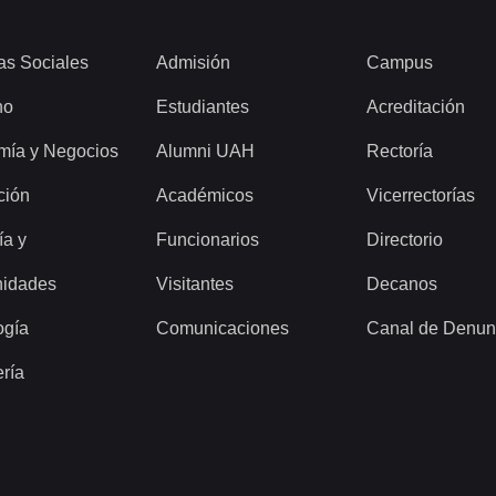
as Sociales
Admisión
Campus
ho
Estudiantes
Acreditación
mía y Negocios
Alumni UAH
Rectoría
ción
Académicos
Vicerrectorías
ía y
Funcionarios
Directorio
idades
Visitantes
Decanos
ogía
Comunicaciones
Canal de Denun
ería