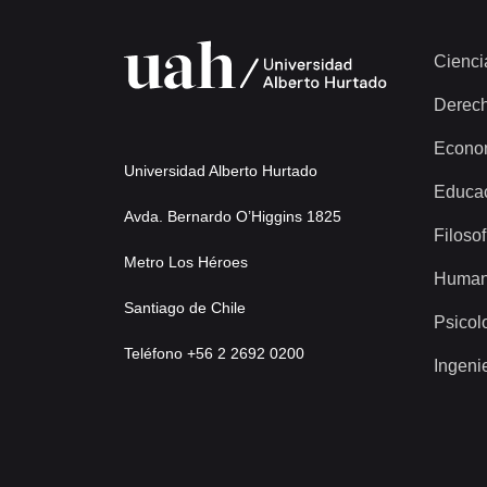
Cienci
Derec
Econo
Universidad Alberto Hurtado
Educa
Avda. Bernardo O’Higgins 1825
Filosof
Metro Los Héroes
Human
Santiago de Chile
Psicol
Teléfono +56 2 2692 0200
Ingeni