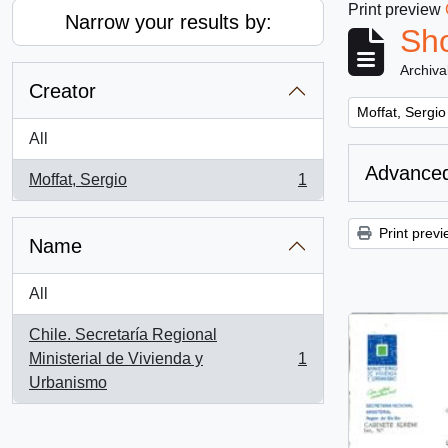
Print preview
Narrow your results by:
Sho
Archiva
Creator
Remove filter:
Moffat, Sergio
All
Advanced
Moffat, Sergio
1
, 1 results
Print previ
Name
All
Chile. Secretaría Regional
Ministerial de Vivienda y
1
, 1 results
Urbanismo