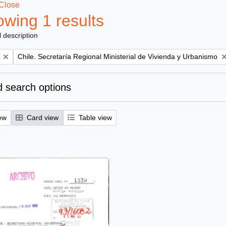
Close
wing 1 results
l description
Remove filter:
Chile. Secretaría Regional Ministerial de Vivienda y Urbanismo
 search options
ew
Card view
Table view